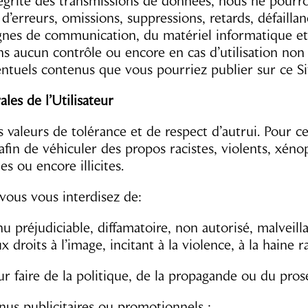
ntégrité des transmissions de données, nous ne pourr
 d’erreurs, omissions, suppressions, retards, défail
lignes de communication, du matériel informatique et 
ns aucun contrôle ou encore en cas d’utilisation non
ntuels contenus que vous pourriez publier sur ce Si
les de l’Utilisateur
valeurs de tolérance et de respect d’autrui. Pour cet
 afin de véhiculer des propos racistes, violents, xén
es ou encore illicites.
, vous vous interdisez de:
nu préjudiciable, diffamatoire, non autorisé, malveill
x droits à l’image, incitant à la violence, à la haine 
pour faire de la politique, de la propagande ou du pros
nus publicitaires ou promotionnels ;