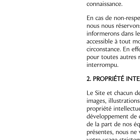
connaissance.
En cas de non-respec
nous nous réservons
informerons dans le
accessible à tout m
circonstance. En ef
pour toutes autres r
interrompu.
2. PROPRIÉTÉ INT
Le Site et chacun d
images, illustrations
propriété intellect
développement de c
de la part de nos éq
présentes, nous ne 
votre usage stricte