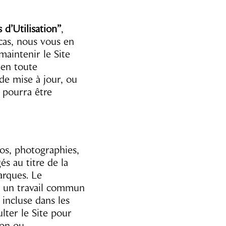
 d’Utilisation”
,
cas, nous vous en
maintenir le Site
 en toute
de mise à jour, ou
e pourra être
os, photographies,
és au titre de la
arques. Le
t un travail commun
 incluse dans les
lter le Site pour
ion ou