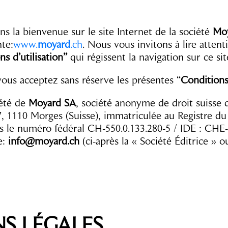
s la bienvenue sur le site Internet de la société
Mo
nte:
www.
moyard
.ch
. Nous vous invitons à lire atten
s d’utilisation”
qui régissent la navigation sur ce sit
, vous acceptez sans réserve les présentes “
Conditions 
iété de
Moyard SA
, société anonyme de droit suisse d
7, 1110 Morges (Suisse), immatriculée au Registre 
 le numéro fédéral CH-550.0.133.280-5 / IDE : CHE-
e:
info@moyard.ch
(ci-après la « Société Éditrice » o
S LÉGALES