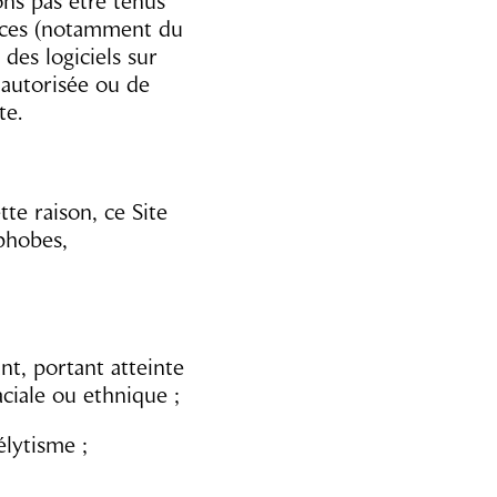
ons pas être tenus
lances (notamment du
des logiciels sur
 autorisée ou de
te.
te raison, ce Site
ophobes,
ant, portant atteinte
raciale ou ethnique ;
élytisme ;