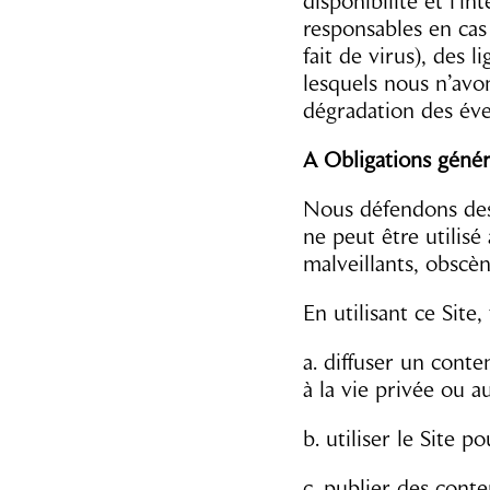
disponibilité et l’i
responsables en cas
fait de virus), des 
lesquels nous n’avo
dégradation des éve
A Obligations généra
Nous défendons des 
ne peut être utilisé
malveillants, obscèn
En utilisant ce Site
a. diffuser un conte
à la vie privée ou au
b. utiliser le Site 
c. publier des conte