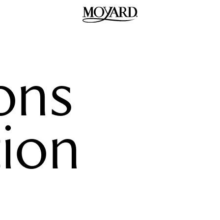
ons
tion