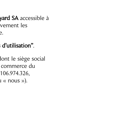
yard SA
accessible à
tivement les
e.
d’utilisation”
.
ont le siège social
du commerce du
106.974.326,
u « nous »).